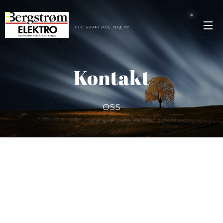
TLF 55941303, Org.nr
880919032
Kontakt
oss